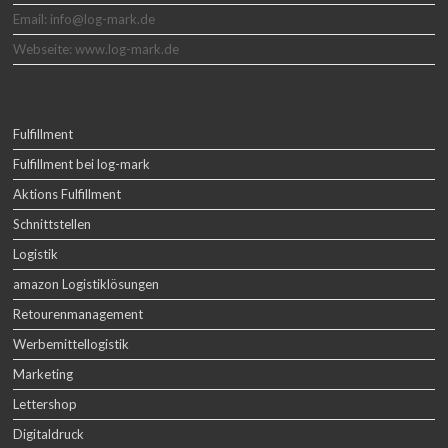
Email: info@log-mark.de
Webseite: www.log-mark.de
Fulfillment
Fulfillment bei log-mark
Aktions Fulfillment
Schnittstellen
Logistik
amazon Logistiklösungen
Retourenmanagement
Werbemittellogistik
Marketing
Lettershop
Digitaldruck