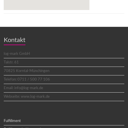
Kontakt
log-mark GmbH
Talstr. 61
70825 Korntal-Münchingen
Telefon: 0711 / 500 77 106
Email: info@log-mark.de
Webseite: www.log-mark.de
Fulfillment